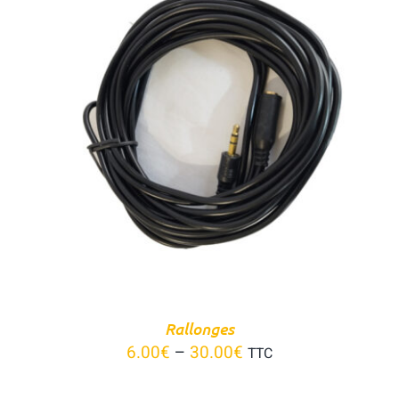
Panier
CHOIX DES OPTIONS
/
DÉTAILS
Rallonges
6.00
€
–
30.00
€
TTC