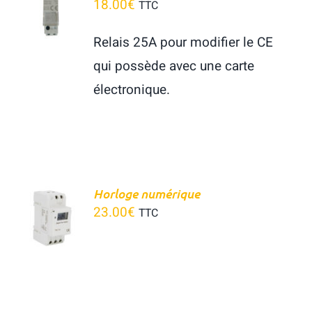
18.00
€
TTC
Panier
PANIER
/
Relais 25A pour modifier le CE
DÉTAILS
qui possède avec une carte
électronique.
AJOUTER
Horloge numérique
AU
23.00
€
TTC
PANIER
/
DÉTAILS