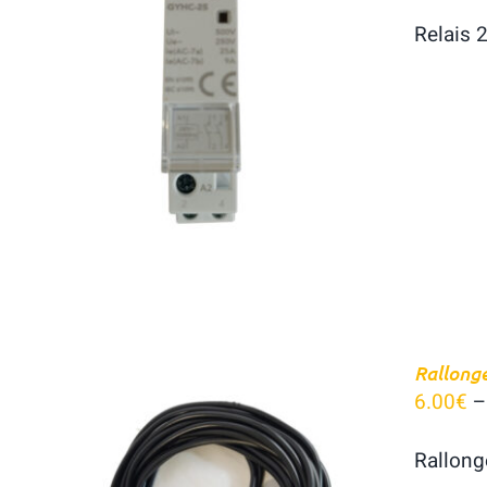
Relais 
AJOUTER AU PANIER
/
APERÇU
Rallong
6.00
€
Rallong