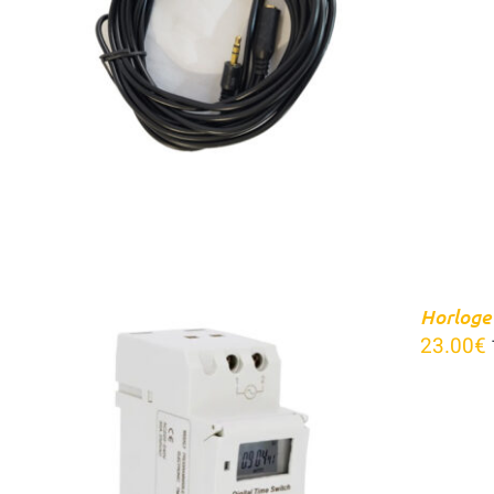
CHOIX DES OPTIONS
/
APERÇU
Horloge
23.00
€
AJOUTER AU PANIER
/
APERÇU