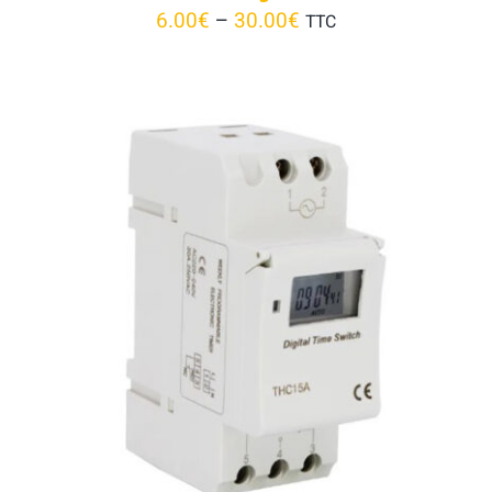
6.00
€
–
30.00
€
TTC
AJOUTER AU PANIER
/
DÉTAILS