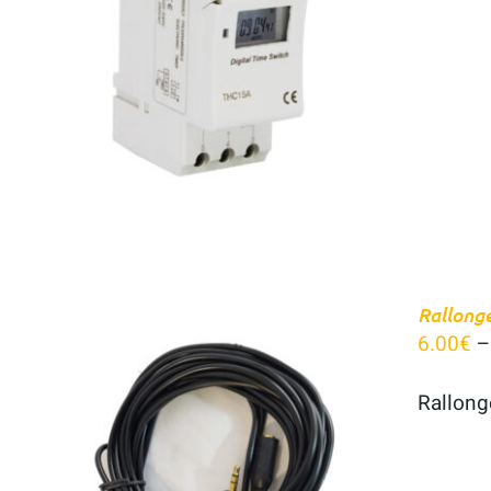
AJOUTER AU PANIER
/
APERÇU
Rallong
6.00
€
Rallong
CHOIX DES OPTIONS
/
APERÇU