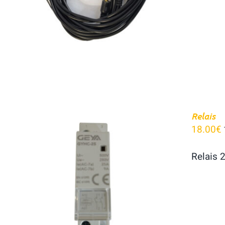
Relais
18.00
€
Relais 
AJOUTER AU PANIER
/
APERÇU