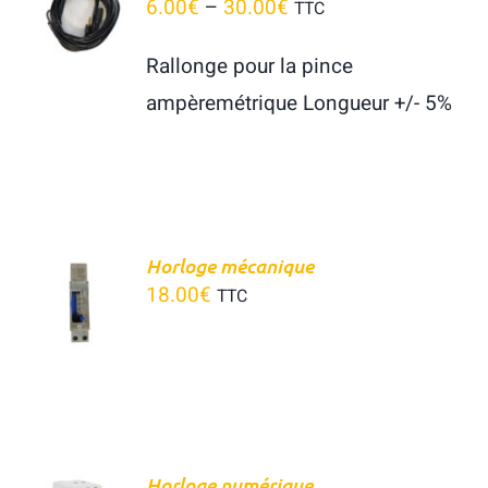
6.00
€
–
30.00
€
TTC
Panier
OPTIONS
/
Rallonge pour la pince
DÉTAILS
ampèremétrique Longueur +/- 5%
Horloge mécanique
18.00
€
TTC
DÉTAILS
AJOUTER
Horloge numérique