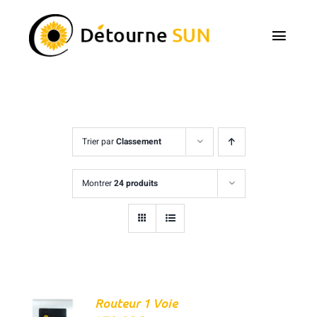
Passer
au
Toggl
contenu
Navig
Accueil
Routeurs
Trier par
Classement
Accessoires
Montrer
24 produits
Les guides vidéos
Contactez-nous
Mon Compte
AJOUTER
Routeur 1 Voie
AU